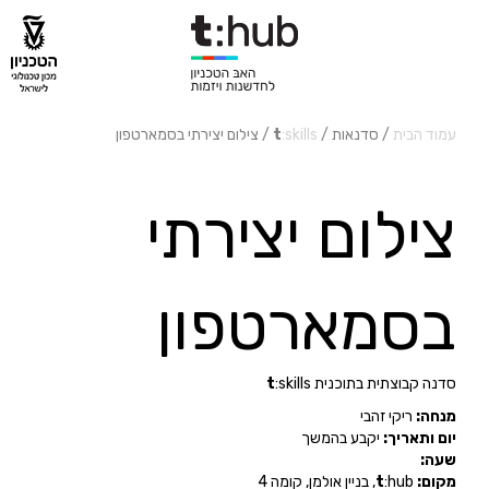
עמוד הבית
/ סדנאות /
:skills
t
/ צילום יצירתי בסמארטפון
צילום יצירתי
בסמארטפון
סדנה קבוצתית בתוכנית
:skills
t
מנחה:
ריקי זהבי
יום ותאריך:
יקבע בהמשך
שעה:
מקום:
:hub,
t
בניין אולמן, קומה 4