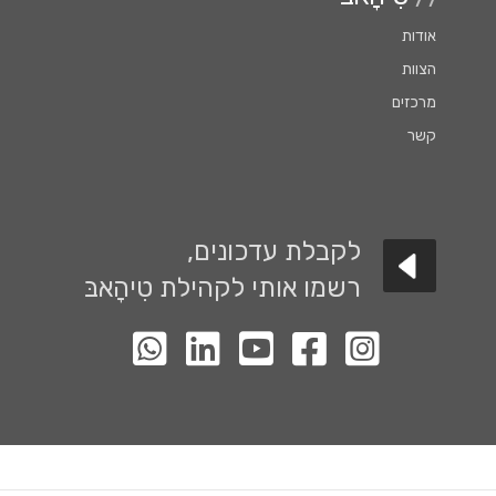
אודות
הצוות
מרכזים
קשר
לקבלת עדכונים,
רשמו אותי לקהילת טִיהָאבּ
לעמוד האינסטגרם שלנו
לעמוד הפייסבוק שלנו
לעמוד יוטיוב שלנו
לעמוד הלינקדין שלנו
קבוצת ווטסאפ השקטה