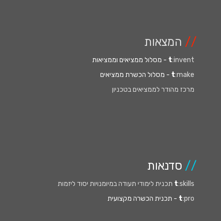
//
המצאות
:invent
t
- מסלול ממציאים וממציאות
:make
t
- מסלול הכשרת ממציאים
מרכז מהודר לממציאים בטכניון
//
סדנאות
:skills תכנית לימודי תעודה במיומנויות יסוד ליזמות
t
:pro
t
- תכנית הכשרה מקצועית