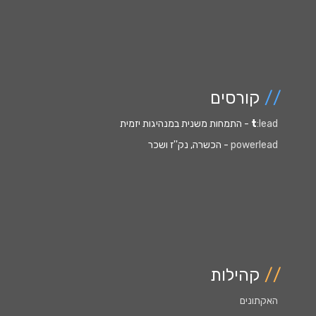
//
קורסים
:lead
t
- התמחות משנית במנהיגות יזמית
powerlead
- הכשרה, נק''ז ושכר
//
קהילות
האקתונים