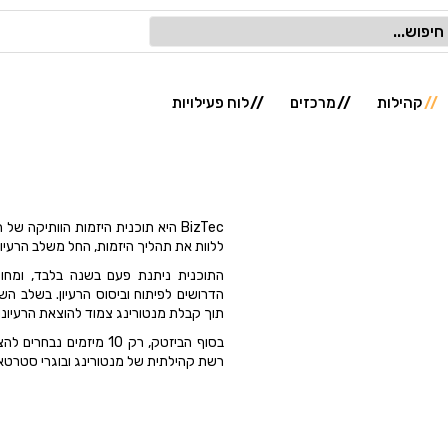
קהילות
מרכזים
לוח פעילויות
BizTec
ללוות את תהליך היזמות, החל משלב הרעיון
התוכנית ניתנת פעם בשנה בלבד,
ומחו
הדרושים לפיתוח וביסוס הרעיון. בשלב השני הצוו
תוך קבלת מנטורינג צמוד להוצאת הרעיונ
בסוף הביזטק, רק 10 מיזמים נבחרים להציג ב Demo Day
רשת קהילתית של מנטורינג ובוגרי סטרטאפ