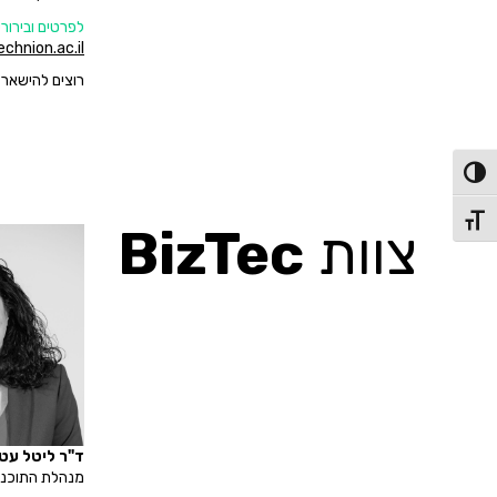
לפרטים ובירור
echnion.ac.il
רוצים להישאר
פעל/כבה ניגודיות גבוהה
תג גודל גופן
צוות
BizTec
ד"ר ליטל עט
מנהלת התוכני