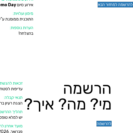
להרשמה למחזור הבא
אירוע סיום
emo Day
מימון ועלויות:
התוכנית ממומנת ע"י מ
הערות נוספות:
בהצלחה!
הרשמה
זכאות להגשת 
עדיפות לסטודנט
מי? מה? איך?
תנאי קבלה:
הצגת רעיון בר
תהליך ההרשמ
יש למלא טופס 
להרשמה
מועד אחרון ל
פברואר, 2026