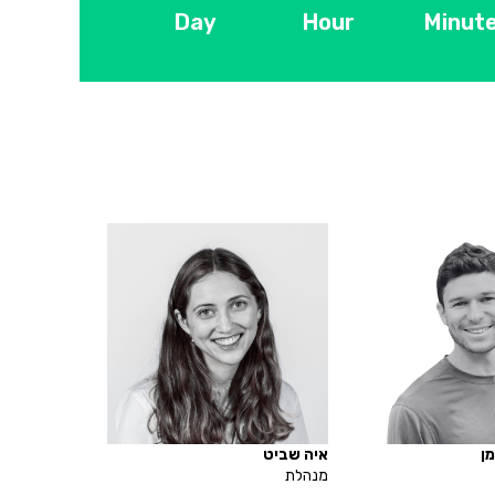
Day
Hour
Minut
ן
איה שביט
מנהלת