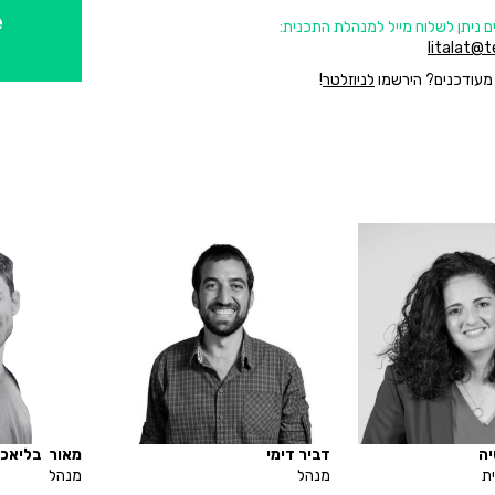
e
ים ניתן לשלוח מייל למנהלת התכנית:
litalat@t
 מעודכנים? הירשמו
לניוזלטר
!
יה
דביר דימי
מאור בליאכמ
ת
מנהל
מנהל