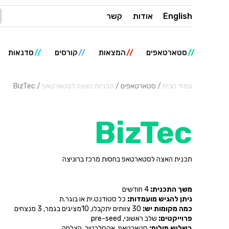
English
אודות
קשר
סטארטאפים
המצאות
קורסים
סדנאות
עמוד הבית
/ סטארטאפים /
תכניות האצה לסטארטאפ
/ BizTec
BizTec
תכנית האצה לסטארטאפ בחסות מרכז ברוניצה
משך התכנית:
4 חודשים
ניתן להגיש מועמדות:
כל סטודנט.ית או בוגר.ת
כמה מקומות יש:
30 צוותים יתקבלו, 10מציגים בגמר, 3 מנצחים
פרוייקטים:
שלב ראשוני, pre-seed
בשלוש מילים:
סטארטאפ, אקסלרטור, הצלחה