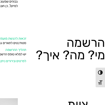
גבוהים שמעוניי
למיזם", כן חוב
הרשמה
זכאות להגשת מועמד
סטודנטים לתארים גבו
מי? מה? איך?
תהליך ההרשמה:
יש למלא טופס הרשמה, 
לפרטים ובירורים ניתן
פעל/כבה ניגודיות גבוהה
תג גודל גופן
צוות