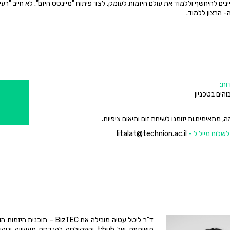
נים להיחשף וללמוד את עולם היזמות לעומק, לצד פיתוח "מיינסט היזם". לא חייב "רעיו
ה- הרצון ללמוד.
ות:
הים בטכניון
מתאימים.ות יזומנו לשיחת זום ותיאום ציפיות.
 לשלוח מייל ל -
litalat@technion.ac.il