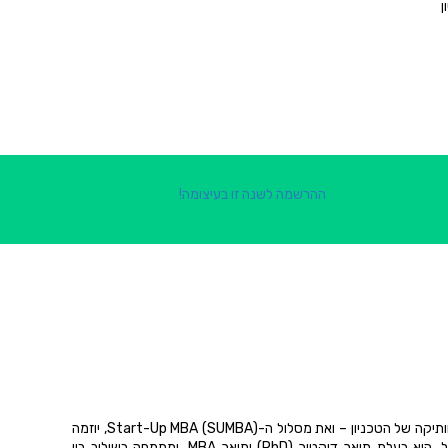
ן
ההרשמה לשנה זו בעיצומה!
ד"ר ליטל עטיה מובילה את BizTEC – תוכנית היזמות הוותיקה של הטכניון – ואת מסלול ה-Start-Up MBA (SUMBA), יוזמה
משותפת של t:hub והפקולטה להנדסת תעשייה וניהול. היא בעלת תואר דוקטור (PhD) ותואר MBA, ומתמחה בשילוב בין