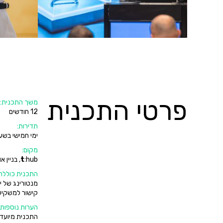
פרטי התכנית
משך התכנית:
12 חודשים
תדירות:
ימי חמישי בשע
מקום:
:hub, בניין אולמן, קומה 4.
t
התכנית כוללת
מנטורינג של יז
קישור למשקיעי
הערות נוספות:
התכנית מיועדת