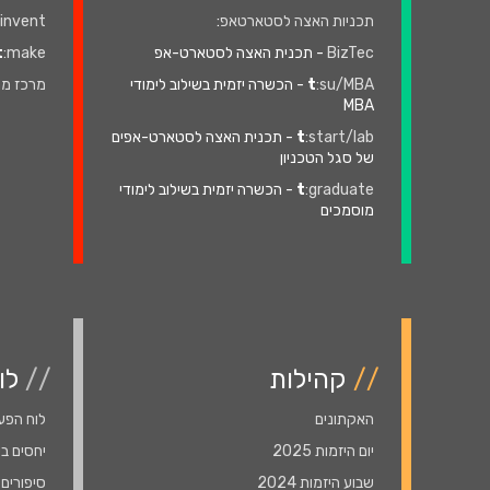
תכניות האצה לסטארטאפ
:
:invent
BizTec
- תכנית האצה לסטארט-אפ
:make
t
:su/MBA
t
- הכשרה יזמית בשילוב לימודי
מרכז מה
MBA
:start/lab
t
- תכנית האצה לסטארט-אפים
של סגל הטכניון
:graduate
t
- הכשרה יזמית בשילוב לימודי
מוסמכים
//
קהילות
//
לו
האקתונים
לוח הפעיל
יום היזמות 2025
יחסים בי
שבוע היזמות 2024
סיפורים