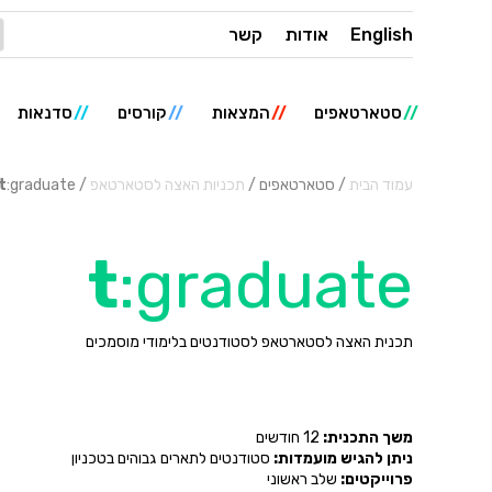
English
אודות
קשר
סטארטאפים
המצאות
קורסים
סדנאות
עמוד הבית
/ סטארטאפים /
תכניות האצה לסטארטאפ
/
:graduate
t
t
:graduate
תכנית האצה לסטארטאפ לסטודנטים בלימודי מוסמכים
משך התכנית:
12 חודשים
ניתן להגיש מועמדות:
סטודנטים לתארים גבוהים בטכניון
פרוייקטים:
שלב ראשוני