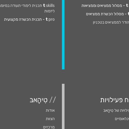
t
- מסלול ממציאים וממציאות
t
:skills תכנית לימודי תעודה במיומ
ליזמות
- מסלול הכשרת ממציאים
:pro
t
- תכנית הכשרה מקצועית
ודר לממציאים בטכניון
ח פעילויות
//
טִיהָאבּ
ויות של טִִיהָָאבּ
אודות
נלאומיים
הצוות
מרכזים