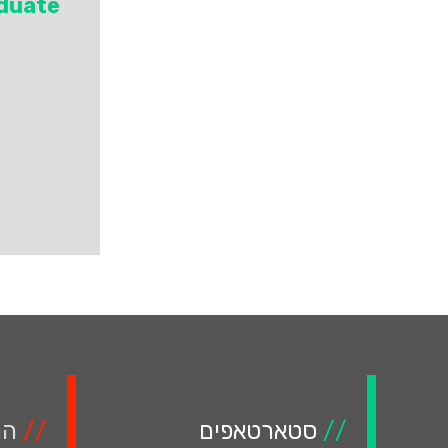
aduate
//
סטארטאפים
//
המ