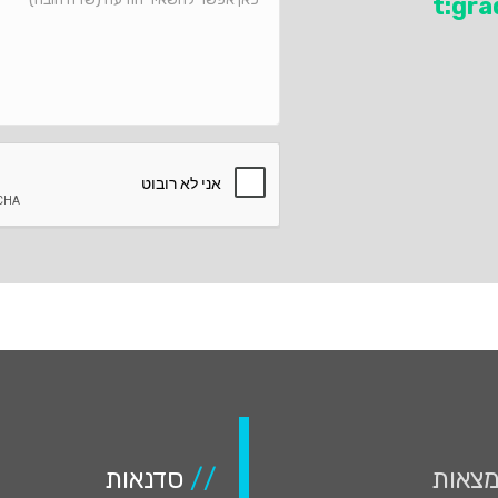
t:gr
צאות
//
סדנאות