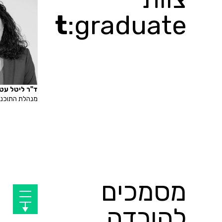
t
:graduate
ד"ר ליטל עט
מנהלת התוכני
מסמכים
להורדה