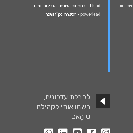
נויות יסוד
:lead
t
- התמחות משנית במנהיגות יזמית
powerlead
- הכשרה, נק''ז ושכר
לקבלת עדכונים,
רשמו אותי לקהילת
טִיהָאבּ
לעמוד האינסטגרם שלנו
לעמוד הפייסבוק שלנו
לעמוד יוטיוב שלנו
לעמוד הלינקדין שלנו
קבוצת ווטסאפ השקטה