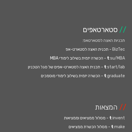
//
סטארטאפים
תכניות האצה לסטארטאפ
:
BizTec
- תכנית האצה לסטארט-אפ
:su/MBA
t
- הכשרה יזמית בשילוב לימודי MBA
:start/lab
t
- תכנית האצה לסטארט-אפים של סגל הטכניון
:graduate
t
- הכשרה יזמית בשילוב לימודי מוסמכים
//
המצאות
:invent
t
- מסלול ממציאים וממציאות
:make
t
- מסלול הכשרת ממציאים