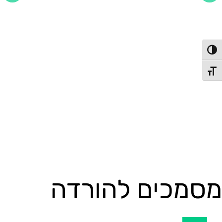
פעל/כבה ניגודיות גבוהה
שחר פולק
תג גודל גופן
למדתי לחשוב כמו יזם. לא מהזווית של "איך כותבים
ביזנס פלן", אלא מהזווית של איך מזהים בעיה ששווה
לפתור, איך מדברים עם לקוחות כשאין לך מוצר, ואיך
מרימים משהו מאפס - בלי להתאהב ברעיון, אלא
להישאר כל הזמן מחובר למציאות
מסמכים להורדה