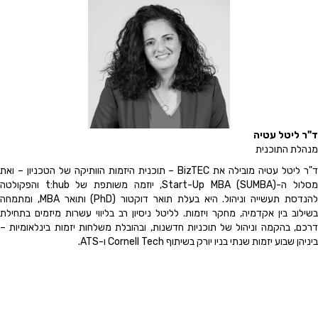
ד"ר ליטל עטיה
מנהלת התוכנית
ד"ר ליטל עטיה מובילה את BizTEC – תוכנית היזמות הוותיקה של הטכניון – ואת
מסלול ה-Start-Up MBA (SUMBA), יוזמה משותפת של t:hub והפקולטה
להנדסת תעשייה וניהול. היא בעלת תואר דוקטור (PhD) ותואר MBA, ומתמחה
בשילוב בין אקדמיה, מחקר ויזמות. לליטל ניסיון רב בליווי עשרות מיזמים בתחילת
דרכם, בהקמה וניהול של תוכניות חדשנות, ובהובלת משלחות יזמות בינלאומיות –
ביניהן שבוע יזמות שנתי בניו יורק בשיתוף Cornell Tech ו-ATS.