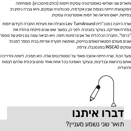
ותארים שני ושלישי באסטרטגיה עסקית ויזמות (כולם מהטכניון). מומחיותה
המקצועית הייתה בצומת שבין אקדמיה, טכנולוגיה ועסקים, והיא צברה ניסיון רב
בפיתוח, יישום והוראה של יזמות ואסטרטגיה עסקית.
שרה כיהנה כמנכ"לית Lev TurnAround והובילה את פעילות החברה לקידום יזמות
במזרח אפריקה, בעיקר בטנזניה. לפני כן, במשך שש שנים פיתחה וניהלה את
"כרמל", החברה הכלכלית של אוניברסיטת חיפה. היא הביאה עמה גם ניסיון של מספר
שנים מעולם הסטארטאפים בהייטק, ושימשה חוקרת אורחת בבית הספר למנהל
עסקים INSEAD בפונטנבלו, צרפת.
מעל הכול, שרה הייתה אהובה מאוד על הסטודנטים שלה. היא תמכה, ליוותה והדריכה
אותם ברגישות ובנדיבות, ובעיקר האמינה בכל אחת ואחד מהם וביכולת שלהם לצמוח
ולהצליח.
דברו איתנו
תואר שני נשמע מעניין?