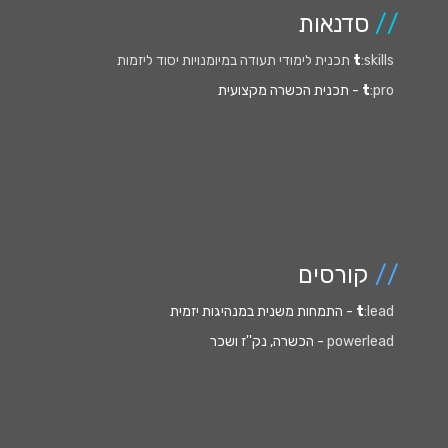
//
סדנאות
:skills תכנית לימודי תעודה במיומנויות יסוד ליזמות
t
:pro
t
- תכנית הכשרה מקצועית
//
קורסים
:lead
t
- התמחות משנית במנהיגות יזמית
powerlead
- הכשרה, נק''ז ושכר