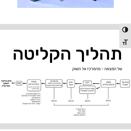
פעל/כבה ניגודיות גבוהה
תג גודל גופן
תהליך הקליטה
של המצאה - מהמרכז אל השוק