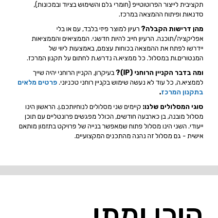
תקציבית לייצור הפרוטוטייפ (חומרי גלם והשימוש בציוד ובמכונות),
סדנאות ופיתוח ההמצאה במרכז.
מהן דרישות הקבלה?
רעיון למוצר פיזי בלבד, עם או בלי
אפליקציה/תוכנה. הרעיון חייב להיות חדשני. הממציאים והממציאות
יידרשו לפתח את ההמצאה בכוחות עצמם, באמצעות ליווי של
המנטורים.ות במסלול. כל ממציא.ה נדרש.ת לחתום על תקנון המרכז.
ומה בדבר הקניין הרוחני (IP)?
בעיקרון, הקניין הרוחני יהיה שייך
לממציא.ה, כל עוד לא נעשה שימוש בקניין רוחני טכניוני.
פרטים מלאים
בתקנון המרכז
.
סוגי המסלולים שלנו:
קיימים שני מסלולים לנוחיותכם.ן. הראשון הינו
מסלול מובנה, בן כארבעה חודשים, הכולל מפגשים פרונטליים עם תוכן
ייעודי. השני הינו מסלול פתוח שמאפשר בנייה של פרויקט בתזמון מותאם
אישית - גם מסלול זה נהנה מהתכנים המקצועיים.
היכן ומתי