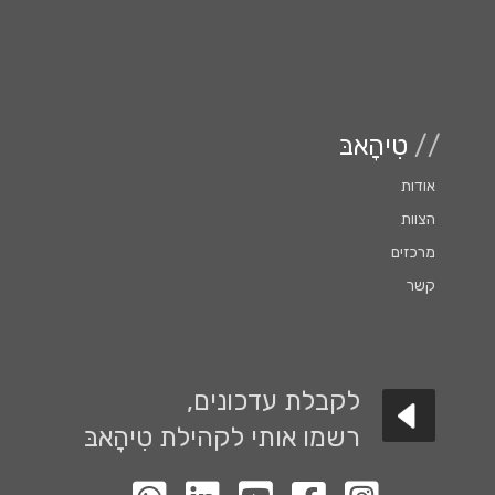
//
טִיהָאבּ
אודות
הצוות
מרכזים
קשר
לקבלת עדכונים,
רשמו אותי לקהילת טִיהָאבּ
לעמוד האינסטגרם שלנו
לעמוד הפייסבוק שלנו
לעמוד יוטיוב שלנו
לעמוד הלינקדין שלנו
קבוצת ווטסאפ השקטה