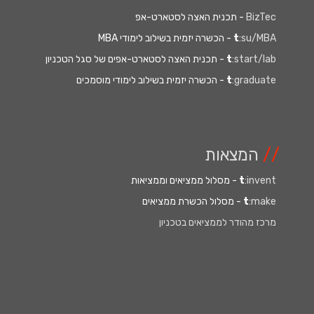
BizTec
- תכנית האצה לסטארט-אפ
:su/MBA
t
- הכשרה יזמית בשילוב לימודי MBA
:start/lab
t
- תכנית האצה לסטארט-אפים של סגל הטכניון
:graduate
t
- הכשרה יזמית בשילוב לימודי מוסמכים
//
המצאות
:invent
t
- מסלול ממציאים וממציאות
:make
t
- מסלול הכשרת ממציאים
מרכז מהודר לממציאים בטכניון