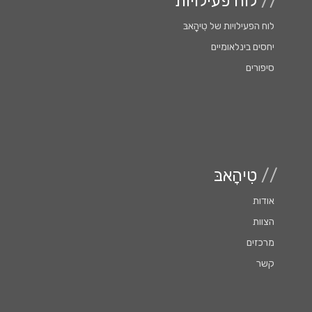
//
לוח פעילויות
לוח הפעילויות של טִִיהָָאבּ
יחסים בינלאומיים
סיפורים
//
טִיהָאבּ
אודות
הצוות
מרכזים
קשר