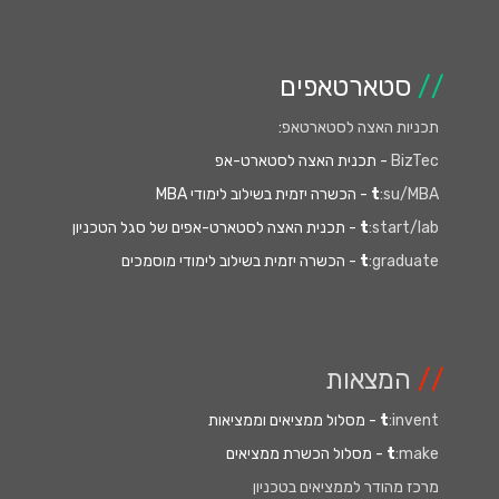
//
סטארטאפים
תכניות האצה לסטארטאפ
:
BizTec
- תכנית האצה לסטארט-אפ
:su/MBA
t
- הכשרה יזמית בשילוב לימודי MBA
:start/lab
t
- תכנית האצה לסטארט-אפים של סגל הטכניון
:graduate
t
- הכשרה יזמית בשילוב לימודי מוסמכים
//
המצאות
:invent
t
- מסלול ממציאים וממציאות
:make
t
- מסלול הכשרת ממציאים
מרכז מהודר לממציאים בטכניון