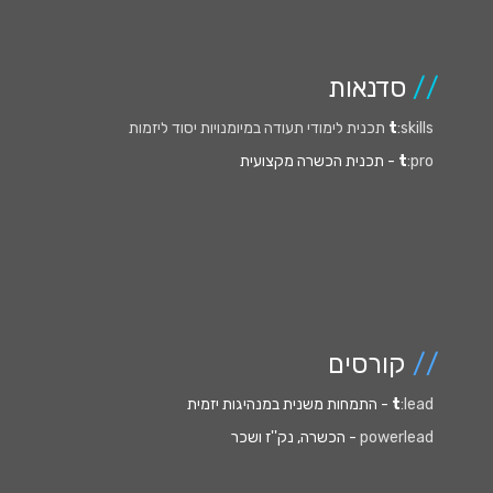
//
סדנאות
:skills תכנית לימודי תעודה במיומנויות יסוד ליזמות
t
:pro
t
- תכנית הכשרה מקצועית
//
קורסים
:lead
t
- התמחות משנית במנהיגות יזמית
powerlead
- הכשרה, נק''ז ושכר