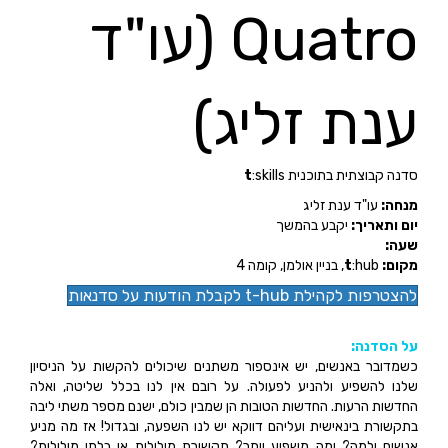
Quatro (עו"ד
ענת זליג)
סדנה קבוצתית בתוכנית
:skills
t
מנחה:
עו"ד ענת זליג
יום ותאריך:
יקבע בהמשך
שעה:
מקום:
:hub,
t
בניין אולמן, קומה 4
להצטרפות לקהילת t-hub לקבלת הודעות על סדנאות
על הסדנה:
כשמדובר באנשים, יש אינספור משתנים שיכולים להקשות על הניסיון
שלנו להשפיע ולהניע לפעולה. על רובם אין לנו בכלל שליטה, ואלה
החדשות הרעות. החדשות הטובות הן שמבין כולם, ישנם מספר משתי ליבה
בתקשורת בינאישית ועליהם דווקא יש לנו השפעה, ובגדול! אז מה מניע
אנשים ולמה? ומה משפיע יותר? תקשורת מילולית או בלתי מילולית?