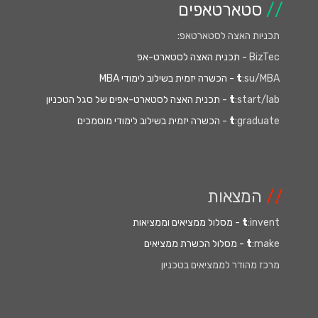
//
סטארטאפים
תכניות האצה לסטארטאפ
:
BizTec
- תכנית האצה לסטארט-אפ
:su/MBA
t
- הכשרה יזמית בשילוב לימודי MBA
:start/lab
t
- תכנית האצה לסטארט-אפים של סגל הטכניון
:graduate
t
- הכשרה יזמית בשילוב לימודי מוסמכים
//
המצאות
:invent
t
- מסלול ממציאים וממציאות
:make
t
- מסלול הכשרת ממציאים
מרכז מהודר לממציאים בטכניון