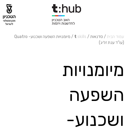
עמוד הבית
/ סדנאות /
:skills
t
/ מיומנויות השפעה ושכנוע- Quatro
(עו"ד ענת זליג)
מיומנויות
השפעה
ושכנוע-