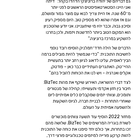
גם דבריהם של יהודה ברוניצקי הדהדו בקהל: "דיתה
ואני היינו הסטארטאפיסטים הראשונים לפני יותר
מ־60 שנה. אז היית צריך לבוא עם מוצר גמור ומושלם,
וגם אז אמרו שהוא לא מספיק טוב. היום מספיק רעיון
וסיכון גבוה, וכבר יהיו מי שיתעניינו. אני יודע שהטכניון
הוא המקום הטוב ביותר לחדשנות ויזמות, ולכן בחרנו
להשקיע במרכז ברוניצה."
הדברים של הילה חדד־חמלניק הוסיפו רובד נוסף
לחשיבות התוכנית: "כדי שנמשיך להיות מובילים ברמה
הבין־לאומית, עלינו לדאוג לגיוון רחב יותר בתעשיית
ההיי־טק. האתגרים העתידיים כבר כאן – פודטק,
אקלים ואנרגיה – ויש לנו את הכוחות להוביל בהם."
לצד דברי ההשראה, האירוע שיקף את מהות BizTec:
חיבור בין חזון אקדמי ותעשייתי, קהילה של מנטורים
ותומכים, וצוותי יזמים שמקבלים כלים אמיתיים ליום
שאחרי התחרות – לבניית חברה, לגיוס השקעות
ולהשפעה אמיתית על העולם.
מחזור 2022 הוסיף עוד תשעה צוותים מוכשרים
לשורת בוגריה המרשימים של BizTec. שלושה מהם
זכו בתחרות, אך כולם יחד סימנו את כוחה של התוכנית
להוות קרקע פורייה למיזמים טכנולוגיים פורצי דרך,