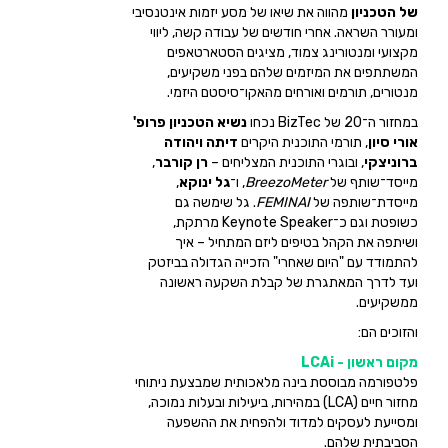
של הטכניון
מהווה את שיאו של מסע יזמות אינטנסיבי
ומעורר השראה. אחרי חודשים של עבודה קשה, ליווי
מקצועי ומנטורינג צמוד, מציגים הסטארטאפים
המשתתפים את המיזמים שלהם בפני משקיעים,
מנטורים, תורמים ואורחים מהאקו־סיסטם היזמי.
במחזור ה־20 של BizTec נכחו
נשיא הטכניון פרופ'
אורי סיון
, תורמי התוכנית היקרים
דיתה ויהודה
ברוניצקי
, ובוגרי התוכנית המצליחים –
רן קורבר
,
מייסד־שותף של
BreezoMeter
, ו־
גל ינוקא
,
מייסדת־שותפה של
FEMINAI
. גל שימשה גם
כשופטת וגם כ־Keynote Speaker מרתקת,
ושיתפה את הקהל בטיפים ליזם המתחיל – איך
להתמודד עם "היום שאחרי" הזכייה הגדולה בביזטק
ועד לדרך המאתגרת של קבלת השקעה ראשונה
ממשקיעים.
והזוכים הם:
מקום ראשון - LCAi
פלטפורמה מבוססת בינה מלאכותית שמבצעת ניתוחי
מחזור חיים (LCA) במהירות, ביעילות ובעלות נמוכה,
ומסייעת לעסקים למדוד ולהפחית את ההשפעה
הסביבתית שלהם.