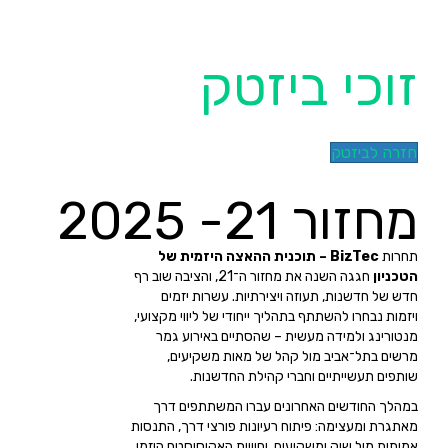
זוכי ביזטק
חזרה לביזטק
מחזור 21- 2025
תחרות
BizTec – תוכנית ההאצה היזמית של
הטכניון
חגגה השנה את מחזור ה־21, והציבה שוב רף
חדש של חדשנות, תעוזה ויצירתיות. עשרות יזמים
ויזמות נבחרו להשתתף בתהליך ייחודי של ליווי מקצועי,
מנטורינג ולמידה מעשית – שהסתיים באירוע גמר
מרשים בתל־אביב מול קהל של מאות משקיעים,
שותפים תעשייתיים וחברי קהילת החדשנות.
במהלך החודשים האחרונים עברו המשתתפים דרך
מאתגרת ומעצימה: פיתוח רעיונות פורצי דרך, התנסות
אמיתית מול שוק ומשקיעים, וחוויית האקוסיסטם היזמי