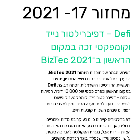
מחזור 17- 2021
Defi – דפיברילטור נייד
וקומפקטי זכה במקום
הראשון ב־BizTec 2021
באירוע הגמר של תוכנית היזמות
BizTec 2021
,
שנערך בתל אביב בנוכחות נשיא הטכניון, יזמים
ותעשיית ההון־סיכון הישראלית, זכתה קבוצת
Defi
במקום הראשון ובפרס כספי של 10,000 דולר. הפיתוח
שלהם – דפיברילטור נייד, קומפקטי, זול ופשוט
לשימוש – נועד לתת מענה מהיר וזמין למצבי חירום
רפואיים שבהם השניות קובעות חיים.
דפיברילטורים קיימים כיום בעיקר במוסדות ציבוריים
גדולים, אך נגישותם ברגע האמת מוגבלת מאוד. חברי
הצוות – רוית אבל, בוגרת הפקולטה להנדסה כימית
ע"ש וולפסון; עידן שנפלד, בוגר הנדסת מחשבים