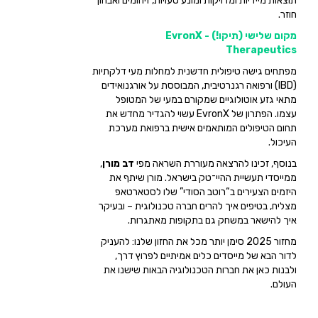
תוצאות מיידיות ומדויקות ומונע טעויות, זיהומים ואבחון
חוזר.
מקום שלישי (תיקו!) - EvronX
Therapeutics
מפתחים גישה טיפולית חדשנית למחלות מעי דלקתיות
(IBD) ורפואה רגנרטיבית, המבוססת על אורגנואידים
מתאי גזע אוטולוגיים שמקורם במעי של המטופל
עצמו. הפתרון של EvronX עשוי להגדיר מחדש את
תחום הטיפולים המותאמים אישית ברפואת מערכת
העיכול.
בנוסף, זכינו להרצאה מעוררת השראה מפי
דב מורן
,
ממייסדי תעשיית ההיי־טק בישראל. מורן שיתף את
היזמים הצעירים ב“רוטב הסודי” שלו לסטארטאפ
מצליח, בטיפים איך להרים חברה טכנולוגית – ובעיקר
איך להישאר במשחק גם בתקופות מאתגרות.
מחזור 2025 סימן יותר מכל את החזון שלנו: להעניק
לדור הבא של מייסדים כלים אמיתיים לפרוץ דרך,
ולבנות כאן את חברות הטכנולוגיה הבאות שישנו את
העולם.