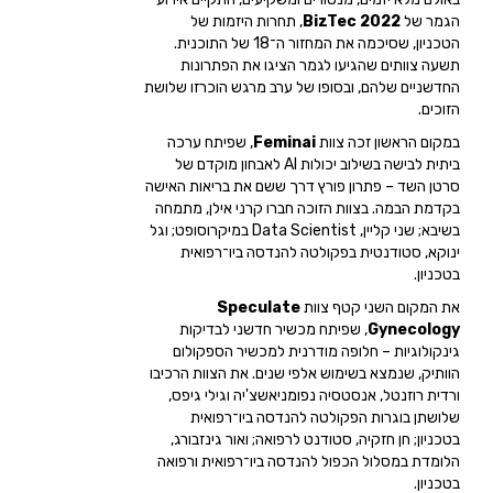
הגמר של
BizTec 2022
, תחרות היזמות של
הטכניון, שסיכמה את המחזור ה־18 של התוכנית.
תשעה צוותים שהגיעו לגמר הציגו את הפתרונות
החדשניים שלהם, ובסופו של ערב מרגש הוכרזו שלושת
הזוכים.
במקום הראשון זכה צוות
Feminai
, שפיתח ערכה
ביתית לבישה בשילוב יכולות AI לאבחון מוקדם של
סרטן השד – פתרון פורץ דרך ששם את בריאות האישה
בקדמת הבמה. בצוות הזוכה חברו קרני אילן, מתמחה
בשיבא; שני קליין, Data Scientist במיקרוסופט; וגל
ינוקא, סטודנטית בפקולטה להנדסה ביו־רפואית
בטכניון.
את המקום השני קטף צוות
Speculate
Gynecology
, שפיתח מכשיר חדשני לבדיקות
גינקולוגיות – חלופה מודרנית למכשיר הספקולום
הוותיק, שנמצא בשימוש אלפי שנים. את הצוות הרכיבו
ורדית רוזנטל, אנסטסיה נפומניאשצ'יה וגילי גיפס,
שלושתן בוגרות הפקולטה להנדסה ביו־רפואית
בטכניון; חן חזקיה, סטודנט לרפואה; ואור גינזבורג,
הלומדת במסלול הכפול להנדסה ביו־רפואית ורפואה
בטכניון.