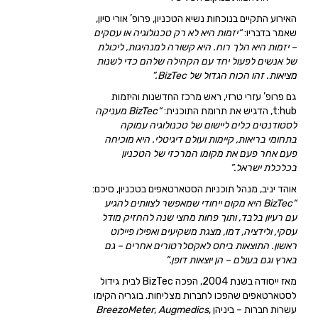
האירוע התקיים בנוכחות נשיא הטכניון, פרופ’ אורי סיון,
שאמר בדבריו:
“יזמות היא לא רק טכנולוגיה או עסקים
– יזמות היא הלך רוח. היא קשורה למנהיגות, ליכולת
של אנשים לפעול יחד עם הקהילה שלהם כדי לשנות
מציאות. זהו הכוח הגדול של BizTec.”
גם פרופ’ עזרי טרזי, ראש מרכז החדשנות והיזמות
t:hub, הדגיש את תרומת התוכנית:
“BizTec מעניקה
לסטודנטים כלים ליישום של טכנולוגיה עמוקה
בתחומי בריאות, קיימות ועולם דיגיטלי. היא מוכיחה
פעם אחר פעם את מקומו המרכזי של הטכניון
בכלכלת ישראל.”
אוהד יניב, מנהל תוכניות הסטארטאפים בטכניון, סיכם:
“BizTec היא מקום ייחודי שמאפשר לצוותים להגיע
עם רעיון בלבד, ותוך פחות מחצי שנה להחזיק מודל
עסקי, ולידציה, דמו, מצגת משקיעים ואפילו פיילוט
ראשון. התוצאות ביחס לאקסלרטורים אחרים – גם
בארץ וגם בעולם – הן יוצאות דופן.”
מאז ייסודה בשנת 2004, הפכה BizTec לבית גידול
לסטארטאפים שהפכו לחברות מצליחות. בוגריה הקימו
עשרות חברות – ביניהן
,
Augmedics
,
BreezoMeter