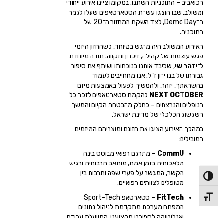
הכואבים – התוכניות השתנו. במקומו ציינו אירוע ייחודי
ומשולב, שבו הוצגו עשרת הסטארטאפים שעלו לגמר
ה־Demo Day, לצד השקת המחזור ה־20 של
התוכנית.
האירוע המשולב היה מרגש במיוחד, כשהחזון היזמי
פגש עוצמות של קהילה, זיכרון ותקווה. תודה מיוחדת
ל־
יזהר שי
, שכיבד אותנו בנוכחותו ושיתף את סיפור
גבורתו של בנו ירון ז"ל. אנו מתחייבים לעמוד
בהשראתך, יזהר, ולהמשיך לפעול באמצעות מיזם
NEXT OCTOBER
להקמת סטארטאפים לזכר כל
הנופלים והנרצחים – כחלק מהבטחת הקיום והמשך
השגשוג הכלכלי של מדינת ישראל.
במהלך האירוע הציגו את חזונם ומוצריהם המיזמים
המובילים:
CommU
– מתרגם רפואי מבוסס בינה
מלאכותית בזמן אמת, מותאם תרבותית ורגיש
הקשר, המגשר על פערי שפה ותרבות בין
פעל/כבה ניגודיות גבוהה
מטופלים לצוותים רפואיים.
FitTech
– סטארטאפ Sport-Tech
תג גודל גופן
המפתח מערכת מתקדמת לניהול נתונים
ואנליטיקה לספורט מקצועני, המייעלת עבודת