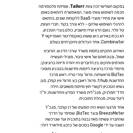
במקום השלישי זכה צוות
Tailorr
, שפיתח פלטפורמה
חכמה לשימוש צוותי מוצר, המאפשרת להתאים באופן
אישי את מחירי מוצרי SaaS ללקוחות שונים, בהתאם
להרגלי השימוש שלהם – ללא צורך בקוד. חברי הצוות,
טל פלד, נועם הרץ ועידו פישביין, כולם בוגרי הטכניון,
לא נכחו באירוע כיוון ששהו באקסלרטור האמריקאי Y
Combinator, אחד הגדולים והיוקרתיים בעולם.
האירוע התקיים בחסות משרד עורכי הדין ש. הורוביץ
ושות’, ובנוכחותם של אישי ציבור, מובילי תעשייה
ותורמים ותיקים. בין הדוברים היו יהודה ודיתה ברוניצקי,
מייסדי מרכז ברוניצה ליזמות וחדשנות בטכניון ותומכי
BizTec מראשיתה; פרופ’ עזרי טרזי, ראש מרכז
החדשנות t:hub; פרופ’ ראובן כץ; פרופ’ וויין קפלן, סגן
נשיא הטכניון לקשרי חוץ ופיתוח משאבים; הילה
חדד־חמלניק, מנכ"לית משרד המדע והחדשנות; וד"ר
ליטל עטיה, מנהלת התוכנית.
אחד מרגעי השיא היה הופעתו של רן קורבר, מנכ"ל
BreezoMeter ובוגר BizTec, שסיפר על הדרך
שהחברה עשתה מאז נבטה בתוכנית ועד שנרכשה
השנה על ידי Google בסכום של כרבע מיליארד דולר.