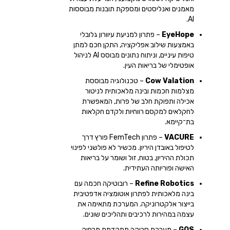
מאמנים ואנליסטים ומספקת תובנות מבוססות
AI.
EyeHope
– פתרון למניעת עיוורון גלובלי
באמצעות שילוב אפליקציה, התקן חכם למתן
טיפות עיניים, וניתוח נתונים מבוסס AI לניהול
אופטימלי של בריאות העין.
Cow Valation
– טכנולוגיה מבוססת
מצלמות חכמות ובינה מלאכותית לניטור
אכילה ותפוקת חלב של פרות, המאפשרת
לחקלאים למקסם רווחיות ולקדם חקלאות
בת־קיימא.
VACURE
– פתרון FemTech פורץ דרך
לטיפול באובדן היריון. מכשיר לא פולשני לפינוי
תכולת ההיריון, בטוח, זול ושומר על בריאות
האישה ופוריותה העתידית.
Refine Robotics
– רובוטיקה חכמה עם
בינה מלאכותית לפתרון אוטומציה אדפטיבית
בייצור אלקטרוניקה. המערכת מתאימה את
עצמה במהירות לרכיבים ותהליכים שונים.
GOS
– מערכת סריקה מתקדמת מרחוק