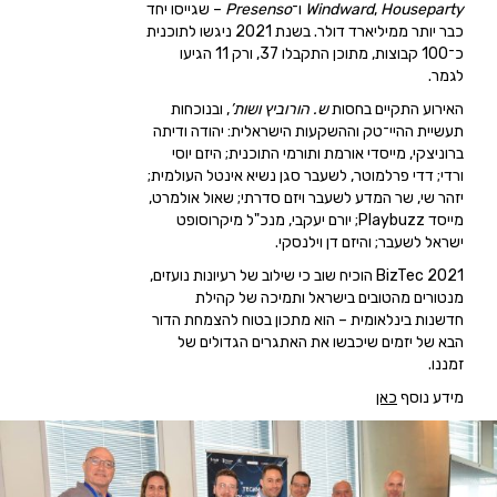
Houseparty
,
Windward
ו־
Presenso
– שגייסו יחד
כבר יותר ממיליארד דולר. בשנת 2021 ניגשו לתוכנית
כ־100 קבוצות, מתוכן התקבלו 37, ורק 11 הגיעו
לגמר.
האירוע התקיים בחסות
ש. הורוביץ ושות’
, ובנוכחות
תעשיית ההיי־טק וההשקעות הישראלית: יהודה ודיתה
ברוניצקי, מייסדי אורמת ותורמי התוכנית; היזם יוסי
ורדי; דדי פרלמוטר, לשעבר סגן נשיא אינטל העולמית;
יזהר שי, שר המדע לשעבר ויזם סדרתי; שאול אולמרט,
מייסד Playbuzz; יורם יעקבי, מנכ"ל מיקרוסופט
ישראל לשעבר; והיזם דן וילנסקי.
BizTec 2021 הוכיח שוב כי שילוב של רעיונות נועזים,
מנטורים מהטובים בישראל ותמיכה של קהילת
חדשנות בינלאומית – הוא מתכון בטוח להצמחת הדור
הבא של יזמים שיכבשו את האתגרים הגדולים של
זמננו.
מידע נוסף
כאן