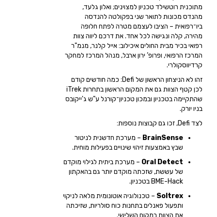
מתוכנית רוטשילד טכניון למצוינים; ואלון גלעד,
מהנדס מכונות לתואר שני בפקולטה להנדסה
ביו־רפואית – הציבו לעצמם מטרה לפתח חלופה
מהירה, קלה ונגישה לכל אחד. את דרכם ליווה צוות
רפואי בכיר מבית החולים איכילוב: אייל קלנר, מנמ"ר
המרכז הרפואי, ופרופ’ ירון ארבל, מנהל המרכז למחקר
קרדיווסקולרי.
זהו לא הניצחון הראשון של Defi: כמה חודשים קודם
לכן קטף הצוות גם את המקום הראשון בתחרות iTrek
שהתקיימה בטכניון ובמכון טכניון־קורנל ע"ש ג'ייקובס
בניו יורק.
לצד Defi, זכו גם קבוצות נוספות:
BrainSense
– מערכת חדשנית לניטור
שבץ באמצעות זיהוי שינויים בפעילות מוחית.
Oral Detect
– מערכת ביתית לגילוי מוקדם
של עששת, שזכתה מוקדם יותר גם בהאקתון
BME-Hack בטכניון.
Soltrex
– טכנולוגיה אוטונומית מלאה לניקוי
ותפעול פאנלים בתחנות כוח סולריות, שזיכתה
את הצוות במקום השלישי.