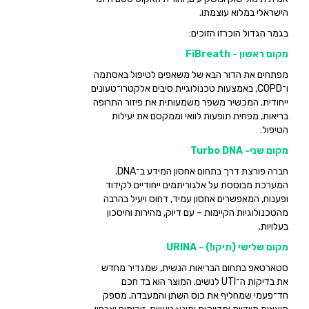
הישראלי במלוא עוצמתו.
בגמר הגדול הוכרזו הזוכים:
מקום ראשון - FiBreath
מפתחים את הדור הבא של משאפים לטיפול באסתמה
ו־COPD, באמצעות טכנולוגיית סיבים אלקטרו־טעונים
ייחודית. המכשיר משפר משמעותית את פיזור התרופה
בריאות, מפחית תופעות לוואי וממקסם את יעילות
הטיפול.
מקום שני- Turbo DNA
חברה פורצת דרך בתחום אחסון המידע ב־DNA.
המערכת מבוססת על אלגוריתמים ייחודיים לקידוד
ופענוח, המאפשרים אחסון עמיד, דחוס ויעיל בהרבה
מהטכנולוגיות הקיימות – עם דיוק, מהירות וחיסכון
בעלויות.
מקום שלישי (תיקו!) - URINA
סטארטאפ בתחום הבריאות הנשית, שמגדיר מחדש
את בדיקות ה־UTI לנשים. המוצר הוא בד חכם
חד־פעמי שמחליף את כוס השתן והמעבדה, מספק