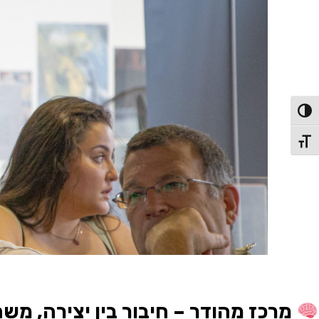
פעל/כבה ניגודיות גבוהה
תג גודל גופן
מרכז מהודר – חיבור בין יצירה, מש