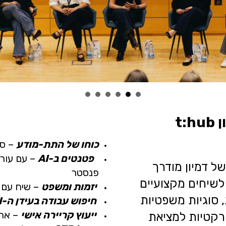
t
כוחו של התת-מודע
– סש
פטנטים ב-AI
– עם עורכ
ל דמיון מודרך
פנסטר
לשיחים מקצועיים
יזמות ומשפט
– שיח עם ע
 סוגיות משפטיות
חיפוש עבודה בעידן ה-AI
ייעוץ קריירה אישי
– אחד
פרקטיות למציאת