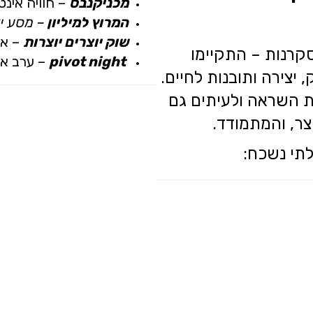
מכניקנבס
– חוויה אינ
המרוץ למיליון
– מסע יז
שוק יוצרים יוצרות
– או
סקרנות – התקיימו
pivot night
– ערב אינ
 יצירה ותובנות לחיים.
ת השראה ולעיתים גם
ר, והמתמודד.
תי נשכח: