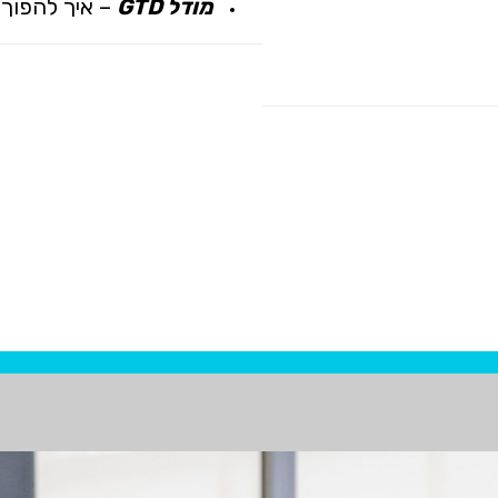
מודל GTD
– איך להפוך 