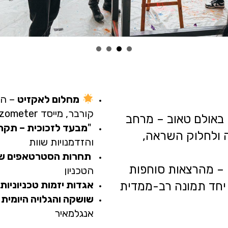
מחלום לאקזיט
– הר
קורבר, מייסד Breezometer, בוגר הטכניון ותכנית BIZTEC
 באולם טאוב – מרחב
"
מבעד לזכוכית – תקר
ה ולחלוק השראה,
והזדמנויות שוות
תחרות הסטרטאפים של day
– מהרצאות סוחפות
הטכניון
אגדות יזמות טכניוניות
 יחד תמונה רב-ממדית
שושקה והגלויה היומית
–
אנגלמאיר